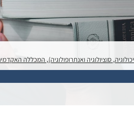
לוגיה, סוציולוגיה ואנתרופולוגיה), המכללה האקדמית